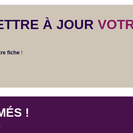
ETTRE À JOUR
VOT
tre fiche
!
MÉS !
r