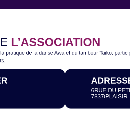
DE
L’ASSOCIATION
 la pratique de la danse Awa et du tambour Taiko, parti
ts.
ER
ADRESS
6
RUE DU PET
78370
PLAISIR