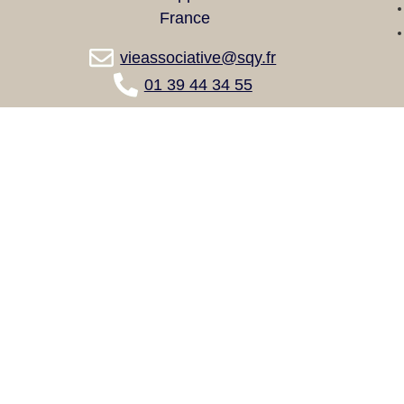
France
vieassociative@sqy.fr
01 39 44 34 55