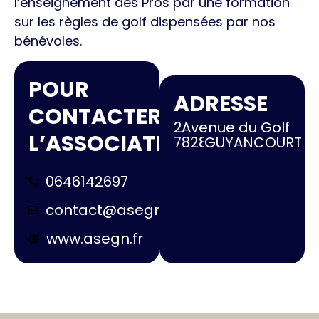
l’enseignement des Pros par une formation
sur les règles de golf dispensées par nos
bénévoles.
POUR
ADRESSE
CONTACTER
2
Avenue du Golf
L’ASSOCIATION
78280
GUYANCOURT
0646142697
contact@asegn.fr
www.asegn.fr