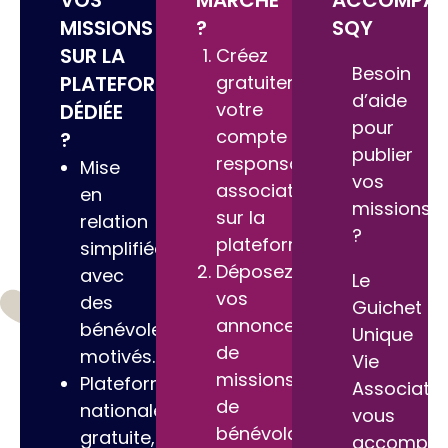
VOS
MARCHE
ACCOMPAG
MISSIONS
?
SQY
SUR LA
Créez
Besoin
PLATEFORME
gratuitement
d’aide
votre
DÉDIÉE
pour
compte
?
publier
responsable
Mise
vos
associatif
en
missions
sur la
relation
?
plateforme.
simplifiée
Déposez
avec
Le
vos
des
Guichet
annonces
bénévoles
Unique
de
motivés.
Vie
missions
Plateforme
Associativ
de
nationale
vous
bénévolat
gratuite,
accompa