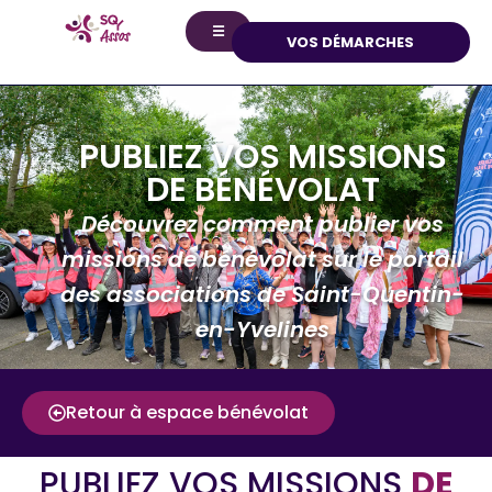
principal
☰
VOS DÉMARCHES
PUBLIEZ VOS MISSIONS
DE BÉNÉVOLAT
Découvrez comment publier vos
missions de bénévolat sur le portail
des associations de Saint-Quentin-
en-Yvelines
Retour à espace bénévolat
PUBLIEZ VOS MISSIONS
DE