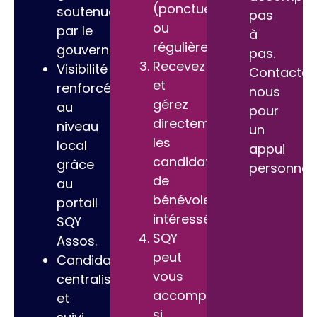
(ponctuelles
soutenue
pas
ou
par le
à
régulières).
gouvernement.
pas.
Recevez
Visibilité
Contactez
et
renforcée
nous
gérez
au
pour
directement
niveau
un
les
local
appui
candidatures
grâce
personnali
de
au
bénévoles
portail
intéressés.
SQY
SQY
Assos.
peut
Candidatures
vous
centralisées
accompagner
et
si