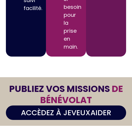
suivi
besoin
facilité.
pour
la
prise
en
main.
PUBLIEZ VOS MISSIONS
DE
BÉNÉVOLAT
ACCÈDEZ À JEVEUXAIDER