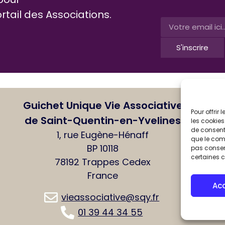
ortail des Associations.
S'inscrire
Guichet Unique Vie Associative
Pour offrir
de Saint-Quentin-en-Yvelines
les cookies
de consenti
1, rue Eugène-Hénaff
que le comp
Pol
BP 10118
pas consent
Men
certaines c
78192 Trappes Cedex
Acc
France
Pla
Ac
vieassociative@sqy.fr
01 39 44 34 55