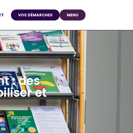
CT
VOS DÉMARCHES
MENU
t : des
liser et