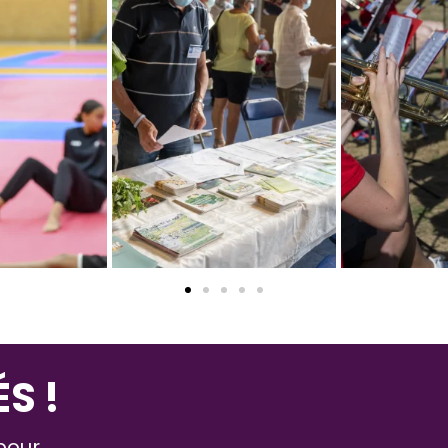
S !
 pour