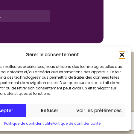
Gérer le consentement
FAQ
 les meilleures expériences, nous utilisons des technologies telles que
 pour stocker et/ou accéder aux informations des appareils. Le fait
r à ces technologies nous permettra de traiter des données telles
ortement de navigation ou les ID uniques sur ce site. Le fait de ne
itique de confidentialité
ir ou de retirer son consentement peut avoir un effet négatif sur
tions légales
aractéristiques et fonctions.
essibilité
n du site
cepter
Refuser
Voir les préférences
Politique de confidentialité
Politique de confidentialité