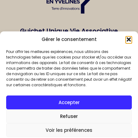
Guichet Unique Vie Associative
de Saint-Quentin-en-Yvelines
Gérer le consentement
1, rue Eugène-Hénaff
Pour offrir les meilleures expériences, nous utilisons des
BP 10118
technologies telles que les cookies pour stocker et/ou accéder aux
informations des appareils. Le fait de consentir à ces technologies
78192 Trappes Cedex
nous permettra de traiter des données telles que le comportement
France
de navigation ou les ID uniques sur ce site. Le fait de ne pas
consentir ou de retirer son consentement peut avoir un effet négatif
sur certaines caractéristiques et fonctions.
vieassociative@sqy.fr
01 39 44 34 55
Accepter
FAQ
Refuser
Politique de confidentialité
Mentions légales
Voir les préférences