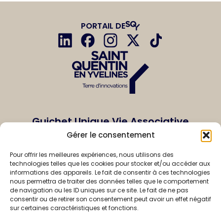
PORTAIL DE
Guichet Unique Vie Associative
de Saint-Quentin-en-Yvelines
Gérer le consentement
1, rue Eugène-Hénaff
Pour offrir les meilleures expériences, nous utilisons des
BP 10118
technologies telles que les cookies pour stocker et/ou accéder aux
informations des appareils. Le fait de consentir à ces technologies
78192 Trappes Cedex
nous permettra de traiter des données telles que le comportement
France
de navigation ou les ID uniques sur ce site. Le fait de ne pas
consentir ou de retirer son consentement peut avoir un effet négatif
sur certaines caractéristiques et fonctions.
vieassociative@sqy.fr